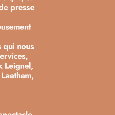
 de presse
ieusement
 qui nous
ervices,
k Leignel,
 Laethem,
spectacle