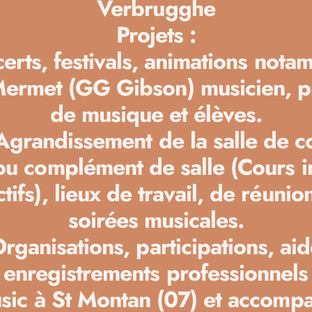
Verbrugghe
Projets :
erts, festivals, animations not
ermet (GG Gibson) musicien, p
de musique et élèves.
Agrandissement de la salle de c
u complément de salle (Cours i
ctifs), lieux de travail, de réuni
soirées musicales.
rganisations, participations, ai
 enregistrements professionnels
ic à St Montan (07) et accomp