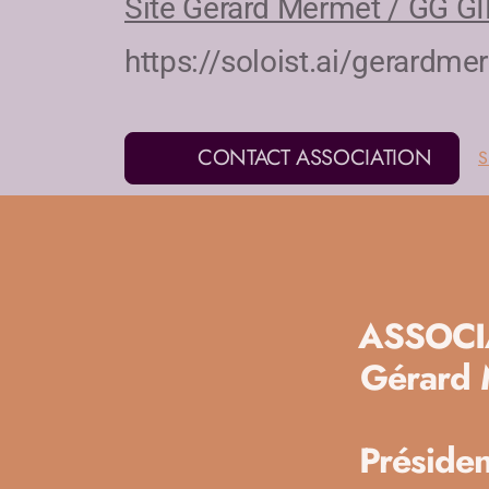
Site Gérard Mermet / GG G
https://soloist.ai/gerardm
CONTACT ASSOCIATION
S
ASSOCI
Gérard 
Présiden