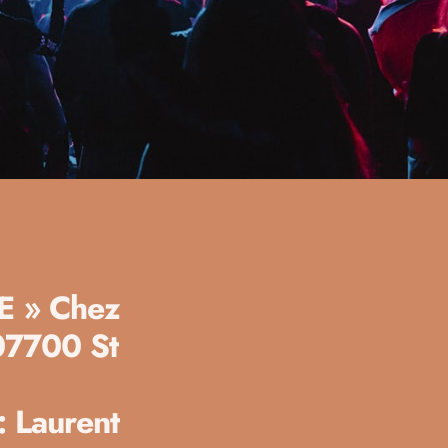
E »
Chez
07700 St
: Laurent