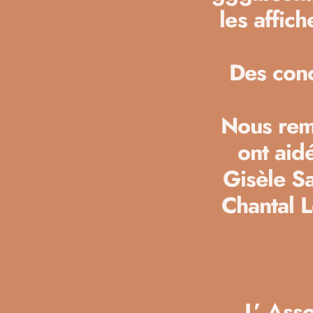
les affic
Des conc
Nous rem
ont aid
Gisèle Sa
Chantal 
L’ Ass