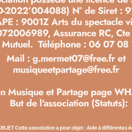
-D-2022’004088)
N° de Siret : 
E : 9001Z Arts du spectacle v
72006989, Assurance RC, Cte b
 Mutuel.
Téléphone : 06 07 08
Mail : g.mermet07@free.fr et
musiqueetpartage@free.fr
ion Musique et Partage page
But de l'association (Statuts):
BJET Cette association a pour objet : Aide à différentes 