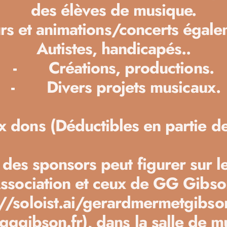
des élèves de musique.
rs et animations/concerts égal
Autistes, handicapés..
-
Créations, productions.
-
Divers projets musicaux.
 dons (Déductibles en partie d
des sponsors peut figurer sur le
Association et ceux de GG Gibso
://soloist.ai/gerardmermetgib
gggibson.fr),
dans la salle de m