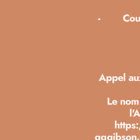
-
Cou
Appel aux
Le nom 
l'
https
gggibson.