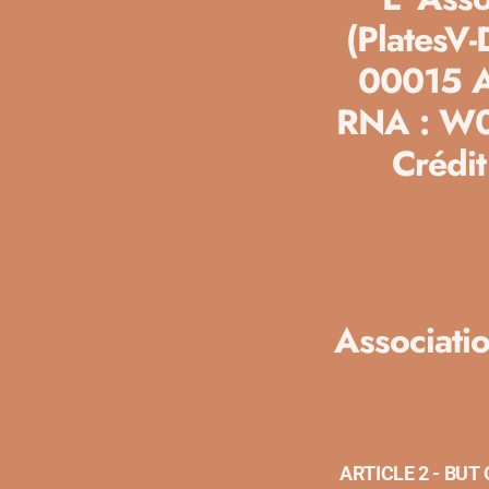
(PlatesV
00015 AP
RNA : W0
Crédit
Associat
ARTICLE 2 - BUT O