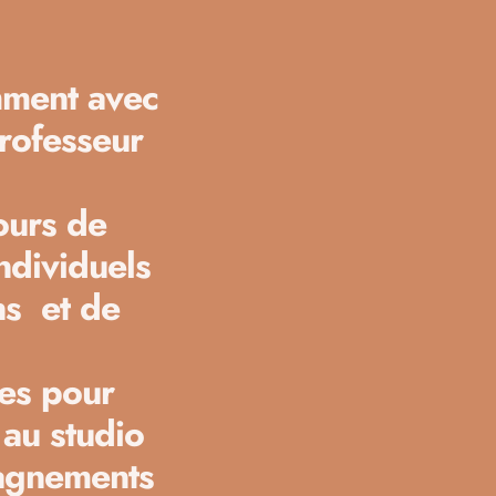
amment avec
rofesseur
ours de
ndividuels
ons et de
des pour
 au studio
agnements