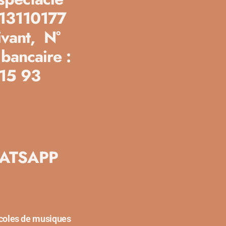
913110177
ivant,
N°
ancaire :
 15 93
 WHATSAPP
écoles de musiques