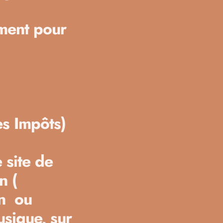
ement pour
es Impôts)
 site de
n (
son ou
usique, sur