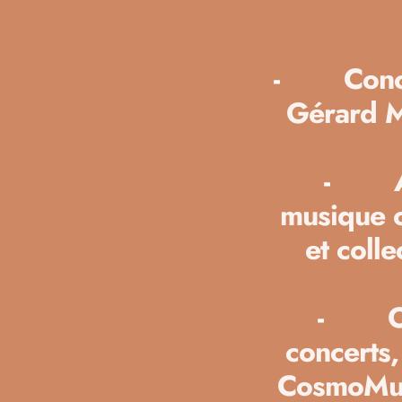
-
Conc
Gérard M
-
musique o
et colle
-
O
concerts,
CosmoMus