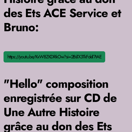
des Ets ACE Service et
Bruno:
https://youtu.be/KxW8ZKDRkOw?si=2BsTX3TkFdeT7tAE
"Hello" composition
enregistrée sur CD de
Une Autre Histoire
grâce au don des Ets