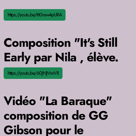
https://youtu.be/Kt0nxw4pURA
Composition "It's Still
Early par Nila , élève.
https://youtu.be/-60JNJVnnV8
Vidéo "La Baraque"
composition de GG
Gibson pour le