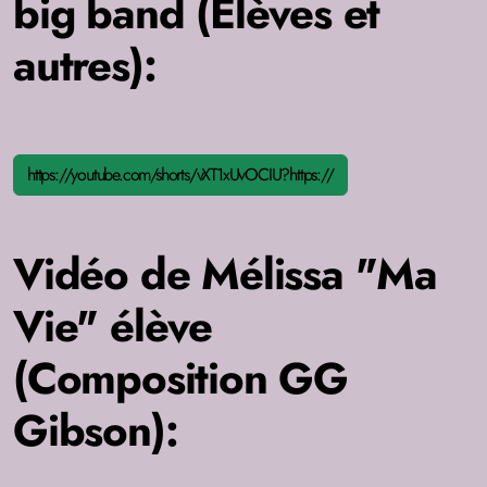
big band (Elèves et
autres):
https://youtube.com/shorts/vXT1xUvOCIU?https://
Vidéo de Mélissa "Ma
Vie" élève
(Composition GG
Gibson):