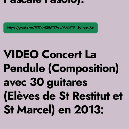
https://youtu.be/8P0vzRlhYCI?si=YWKCENollpunj6zl
VIDEO Concert La
Pendule (Composition)
avec 30 guitares
(Elèves de St Restitut et
St Marcel) en 2013: