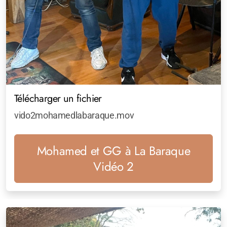
Télécharger un fichier
vido2mohamedlabaraque.mov
Mohamed et GG à La Baraque
Vidéo 2