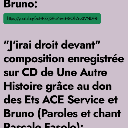
Bruno:
https://youtu.be/fzoHPZZJGFc?si=eH8OlsZnz3VNDFR-
"J'irai droit devant"
composition enregistrée
sur CD de Une Autre
Histoire grâce au don
des Ets ACE Service et
Bruno (Paroles et chant
Pascale Fasolo):