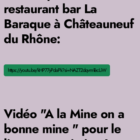
restaurant bar La
Baraque à Châteauneuf
du Rhône:
https://youtu.be/kHP77yPdaPk?si=NAZT2dqvrmTecLiW
Vidéo "A la Mine on a
bonne mine " pour le