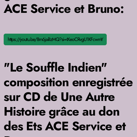
ACE Service et Bruno:
https://youtu.be/8m6jailIzMQ?si=tXeoCRvgU1KFcwmY
"Le Souffle Indien"
composition enregistrée
sur CD de Une Autre
Histoire grâce au don
des Ets ACE Service et