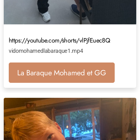
https://youtube.com/shorts/vlPjfEuec8Q
vidomohamedlabaraque1.mp4
La Baraque Mohamed et GG