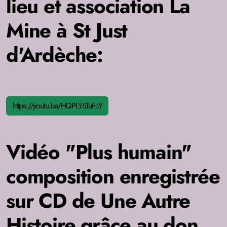
lieu et association La
Mine à St Just
d'Ardèche:
https://youtu.be/HQPLY6TuFcY
Vidéo "Plus humain"
composition enregistrée
sur CD de Une Autre
Histoire grâce au don