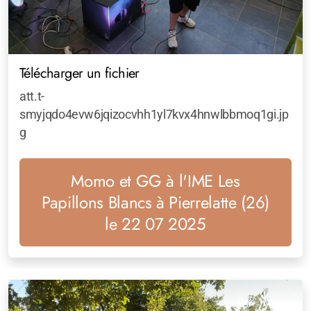
Télécharger un fichier
att.t-
smyjqdo4evw6jqizocvhh1yl7kvx4hnwlbbmoq1gi.jp
g
Momo et GG à l'IME Les
Papillons Blancs à Pierrelatte (26)
le 22 07 2025