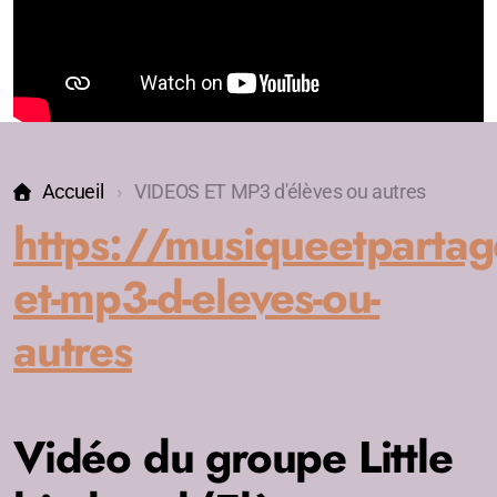
Accueil
VIDEOS ET MP3 d'élèves ou autres
https://musiqueetpartage
et-mp3-d-eleves-ou-
autres
Vidéo du groupe Little